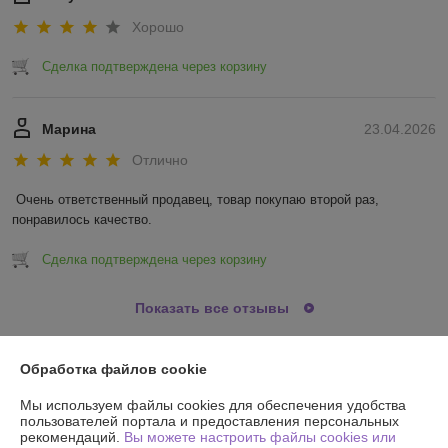
Хорошо
Сделка подтверждена через корзину
Марина
23.04.2026
Отлично
Очень ответственный продавец, товар покупаю второй раз, 
понравилось качество.
Сделка подтверждена через корзину
Показать все отзывы
Обработка файлов cookie
О нас
Мы используем файлы cookies для обеспечения удобства
пользователей портала и предоставления персональных
Контакты
рекомендаций.
Вы можете настроить файлы cookies или