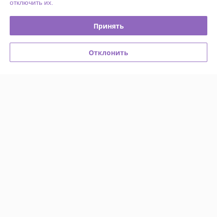
отключить их.
Доставка и оплата
Принять
График работы
Отклонить
Полная версия сайта
Политика обработки cookies
Сайт создан на платформе Deal.by
Информация для покупателя
Индивидуальный предприниматель:
ИП Куницкий Виталий Сергеевич
г.Минск, пр. Рокоссовского, 160-73
Регистрационный номер ЕГР: 193496414