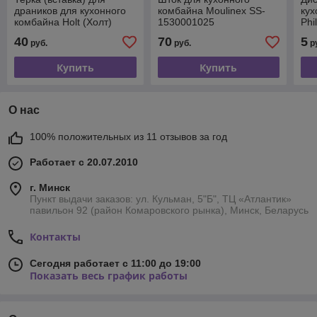
драников для кухонного
комбайна Moulinex SS-
кух
комбайна Holt (Холт)
1530001025
Phi
42
40
70
5
руб.
руб.
р
Купить
Купить
О нас
100% положительных из 11 отзывов за год
Работает с 20.07.2010
г. Минск
Пункт выдачи заказов: ул. Кульман, 5"Б", ТЦ «Атлантик»
павильон 92 (район Комаровского рынка), Минск, Беларусь
Контакты
Сегодня работает с 11:00 до 19:00
Показать весь график работы