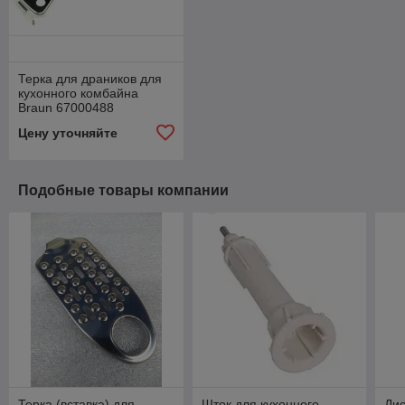
Терка для драников для
кухонного комбайна
Braun 67000488
Цену уточняйте
Подобные товары компании
Терка (вставка) для
Шток для кухонного
Дис