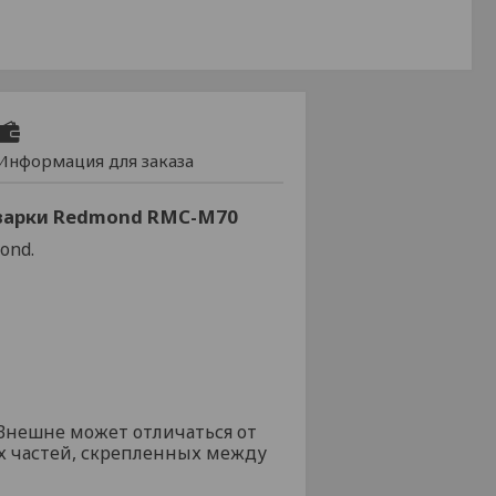
Информация для заказа
иварки Redmond RMC-M70
ond.
 Внешне может отличаться от
вух частей, скрепленных между