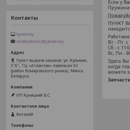
Если у Ва
Пружина 
Пожалуйс
Контакты
ПУНКТ В
находится
byrem.by
Работаем
vitalikatlantic@yandex.by
Вт - Пт с 
Сб - с 11:
Вс, Пн -
Пункт выдачи заказов: ул. Кульман,
Здесь Вы
5"Б", ТЦ «Атлантик» павильон 92
когда тов
(район Комаровского рынка), Минск,
можете з
Беларусь
Запчасти
ИП Куницкий В.С.
Виталий