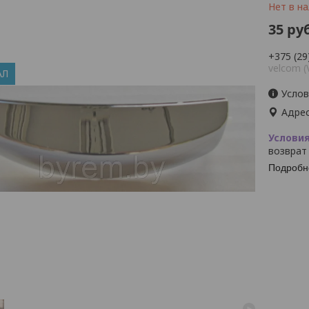
Нет в н
35
руб
+375 (29
velcom (
АЛ
Услов
Адрес
возврат
Подробн