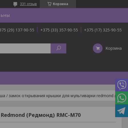
331 отзыв
Корзина
льны
375 (29) 137-90-55
+375 (33) 357-90-55
+375 (17) 325-90-55
Корзина
Клавиша / замок открывания крышки для мультиварки redmond (редмонд) rmc-m70
и Redmond (Редмонд) RMC-M70