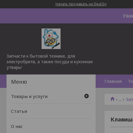
Начать продавать на Deal.by
Ува
Запчасти к бытовой технике, для
электробритв, а также посуда и кухонная
утварь!
Главная
То
Товары и услуги
...
Зап
Статьи
Клавиша
О нас