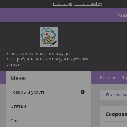
Начать продавать на Deal.by
Ува
Запчасти к бытовой технике, для
электробритв, а также посуда и кухонная
утварь!
Главная
То
Товары и услуги
Товары
Статьи
Скорова
О нас