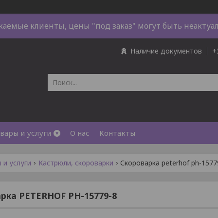
жаемые клиенты, цены "под заказ" могут быть неактуа
Наличие документов
+
вары и услуги
О нас
Контакты
 и услуги
Кастрюли, скороварки
Скороварка peterhof ph-1577
рка PETERHOF PH-15779-8