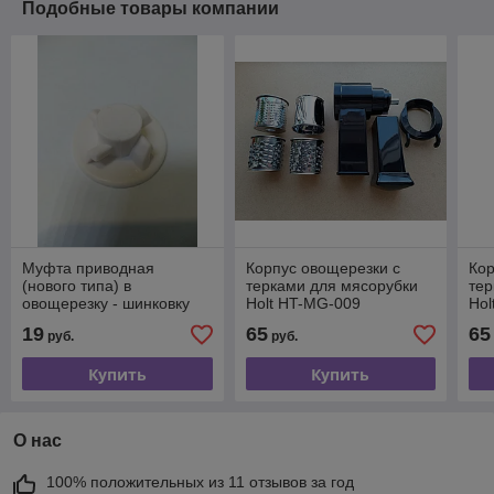
Подобные товары компании
Муфта приводная
Корпус овощерезки с
Кор
(нового типа) в
терками для мясорубки
тер
овощерезку - шинковку
Holt HT-MG-009
Hol
Holt
19
65
65
руб.
руб.
Купить
Купить
О нас
100% положительных из 11 отзывов за год