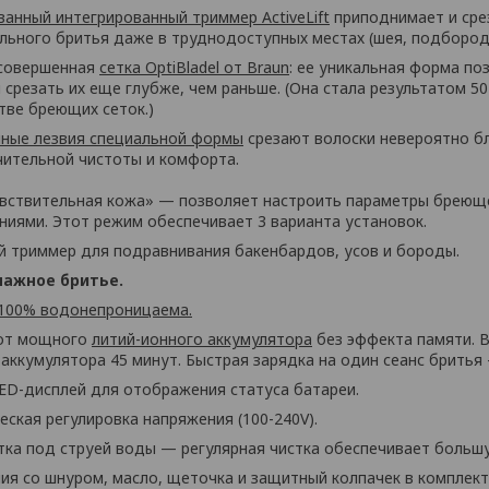
анный интегрированный триммер ActiveLift
приподнимает и сре
льного бритья даже в труднодоступных местах (шея, подбород
совершенная
сетка OptiBladel от Braun
: ее уникальная форма п
 срезать их еще глубже, чем раньше. (Она стала результатом 50
тве бреющих сеток.)
ные лезвия специальной формы
срезают волоски невероятно б
чительной чистоты и комфорта.
вствительная кожа» — позволяет настроить параметры бреюще
ниями. Этот режим обеспечивает 3 варианта установок.
 триммер для подравнивания бакенбардов, усов и бороды.
лажное бритье.
 100% водонепроницаема.
от мощного
литий-ионного аккумулятора
без эффекта памяти. 
аккумулятора 45 минут. Быстрая зарядка на один сеанс бритья 
ED-дисплей для отображения статуса батареи.
ская регулировка напряжения (100-240V).
стка под струей воды — регулярная чистка обеспечивает больш
ия со шнуром, масло, щеточка и защитный колпачек в комплект