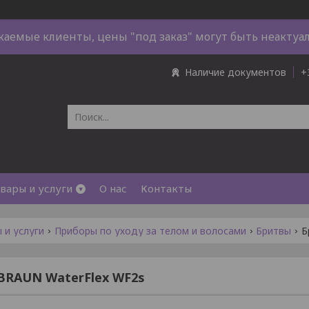
жаемые клиенты, цены "под заказ" могут быть неактуа
Наличие документов
+
вары и услуги
О нас
Контакты
 и услуги
Приборы по уходу за телом и волосами
Бритвы
Б
BRAUN WaterFlex WF2s