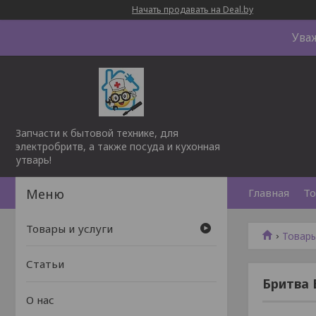
Начать продавать на Deal.by
Ува
Запчасти к бытовой технике, для
электробритв, а также посуда и кухонная
утварь!
Главная
То
Товары и услуги
Товары
Статьи
Бритва 
О нас