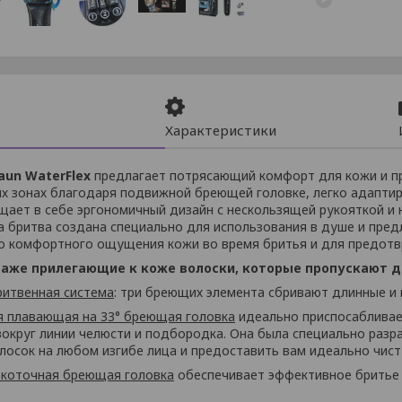
Характеристики
aun WaterFlex
предлагает потрясающий комфорт для кожи и п
х зонах благодаря подвижной бреющей головке, легко адапти
щает в себе эргономичный дизайн с нескользящей рукояткой и
а бритва создана специально для использования в душе и пред
о комфортного ощущения кожи во время бритья и для предот
даже прилегающие к коже волоски, которые пропускают д
ритвенная система
: три бреющих элемента сбривают длинные и 
я плавающая на 33° бреющая головка
идеально приспосабливае
вокруг линии челюсти и подбородка. Она была специально разр
лосок на любом изгибе лица и предоставить вам идеально чист
окоточная бреющая головка
обеспечивает эффективное бритье