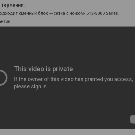
 Германии.
одходит сменный блок —сетка с ножом- 51S/8000 Series.
антии.