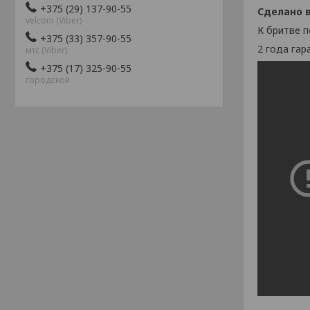
+375 (29) 137-90-55
Сделано в
velcom (Viber)
К бритве п
+375 (33) 357-90-55
2 года гар
мтс (Viber)
+375 (17) 325-90-55
городской