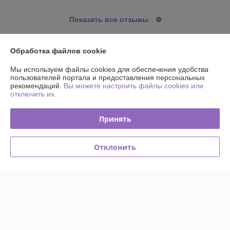
Показать все отзывы
Обработка файлов cookie
О нас
Мы используем файлы cookies для обеспечения удобства
пользователей портала и предоставления персональных
Контакты
рекомендаций.
Вы можете настроить файлы cookies или
отключить их.
Доставка и оплата
Принять
График работы
Отклонить
Полная версия сайта
Политика обработки cookies
Сайт создан на платформе Deal.by