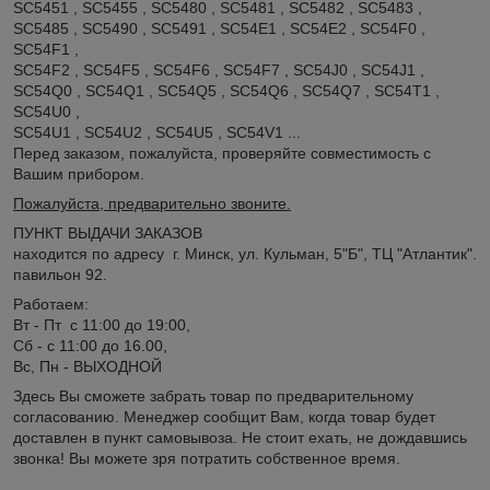
SC5451 , SC5455 , SC5480 , SC5481 , SC5482 , SC5483 ,
SC5485 , SC5490 , SC5491 , SC54E1 , SC54E2 , SC54F0 ,
SC54F1 ,
SC54F2 , SC54F5 , SC54F6 , SC54F7 , SC54J0 , SC54J1 ,
SC54Q0 , SC54Q1 , SC54Q5 , SC54Q6 , SC54Q7 , SC54T1 ,
SC54U0 ,
SC54U1 , SC54U2 , SC54U5 , SC54V1 ...
Перед заказом, пожалуйста, проверяйте совместимость с
Вашим прибором.
Пожалуйста, предварительно звоните.
ПУНКТ ВЫДАЧИ ЗАКАЗОВ
находится по адресу г. Минск, ул. Кульман, 5"Б", ТЦ "Атлантик".
павильон 92.
Работаем:
Вт - Пт с 11:00 до 19:00,
Сб - с 11:00 до 16.00,
Вс, Пн - ВЫХОДНОЙ
Здесь Вы сможете забрать товар по предварительному
согласованию. Менеджер сообщит Вам, когда товар будет
доставлен в пункт самовывоза. Не стоит ехать, не дождавшись
звонка! Вы можете зря потратить собственное время.