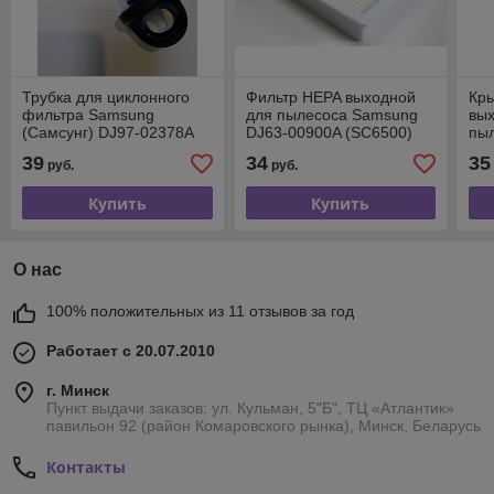
Трубка для циклонного
Фильтр HEPA выходной
Кры
фильтра Samsung
для пылесоса Samsung
вых
(Самсунг) DJ97-02378A
DJ63-00900A (SC6500)
пы
01
39
34
35
руб.
руб.
Купить
Купить
О нас
100% положительных из 11 отзывов за год
Работает с 20.07.2010
г. Минск
Пункт выдачи заказов: ул. Кульман, 5"Б", ТЦ «Атлантик»
павильон 92 (район Комаровского рынка), Минск, Беларусь
Контакты