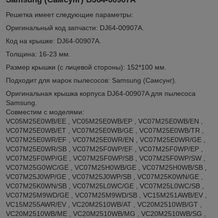
Решетка имеет следующие параметры:
Оригинальный код запчасти: DJ64-00907A.
Код на крышке: DJ64-00907A.
Толщина: 16-23 мм.
Размер крышки (с лицевой стороны): 152*100 мм.
Подходит для марок пылесосов: Samsung (Самсунг).
Оригинальная крышка корпуса DJ64-00907A для пылесоса
Samsung.
Совместим с моделями:
VC05M25E0WB/EE , VC05M25E0WB/EP , VC07M25E0WB/EN ,
VC07M25E0WB/ET , VC07M25E0WB/GE , VC07M25E0WB/TR ,
VC07M25E0WR/EF , VC07M25E0WR/EN , VC07M25E0WR/GE ,
VC07M25E0WR/SB , VC07M25F0WP/EF , VC07M25F0WP/EP ,
VC07M25F0WP/GE , VC07M25F0WP/SB , VC07M25F0WP/SW ,
VC07M25G0WC/GE , VC07M25H0WB/GE , VC07M25H0WB/SB ,
VC07M25J0WP/GE , VC07M25J0WP/SB , VC07M25K0WN/GE ,
VC07M25K0WN/SB , VC07M25L0WC/GE , VC07M25L0WC/SB ,
VC07M25M9WD/GE , VC07M25M9WD/SB , VC15M251AWB/EV ,
VC15M255AWR/EV , VC20M2510WB/AT , VC20M2510WB/GT ,
VC20M2510WB/ME , VC20M2510WB/MG , VC20M2510WB/SG ,