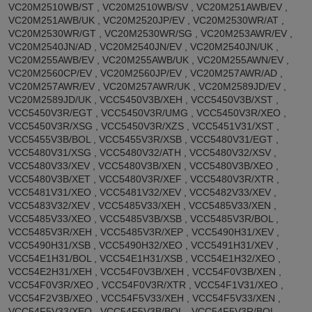
VC20M2510WB/ST , VC20M2510WB/SV , VC20M251AWB/EV ,
VC20M251AWB/UK , VC20M2520JP/EV , VC20M2530WR/AT ,
VC20M2530WR/GT , VC20M2530WR/SG , VC20M253AWR/EV ,
VC20M2540JN/AD , VC20M2540JN/EV , VC20M2540JN/UK ,
VC20M255AWB/EV , VC20M255AWB/UK , VC20M255AWN/EV ,
VC20M2560CP/EV , VC20M2560JP/EV , VC20M257AWR/AD ,
VC20M257AWR/EV , VC20M257AWR/UK , VC20M2589JD/EV ,
VC20M2589JD/UK , VCC5450V3B/XEH , VCC5450V3B/XST ,
VCC5450V3R/EGT , VCC5450V3R/UMG , VCC5450V3R/XEO ,
VCC5450V3R/XSG , VCC5450V3R/XZS , VCC5451V31/XST ,
VCC5455V3B/BOL , VCC5455V3R/XSB , VCC5480V31/EGT ,
VCC5480V31/XSG , VCC5480V32/ATH , VCC5480V32/XSV ,
VCC5480V33/XEV , VCC5480V3B/XEN , VCC5480V3B/XEO ,
VCC5480V3B/XET , VCC5480V3R/XEF , VCC5480V3R/XTR ,
VCC5481V31/XEO , VCC5481V32/XEV , VCC5482V33/XEV ,
VCC5483V32/XEV , VCC5485V33/XEH , VCC5485V33/XEN ,
VCC5485V33/XEO , VCC5485V3B/XSB , VCC5485V3R/BOL ,
VCC5485V3R/XEH , VCC5485V3R/XEP , VCC5490H31/XEV ,
VCC5490H31/XSB , VCC5490H32/XEO , VCC5491H31/XEV ,
VCC54E1H31/BOL , VCC54E1H31/XSB , VCC54E1H32/XEO ,
VCC54E2H31/XEH , VCC54F0V3B/XEH , VCC54F0V3B/XEN ,
VCC54F0V3R/XEO , VCC54F0V3R/XTR , VCC54F1V31/XEO ,
VCC54F2V3B/XEO , VCC54F5V33/XEH , VCC54F5V33/XEN ,
VCC54F5V33/XEO , VCC54F5V3B/BOL , VCC54F5V3R/BOL ,