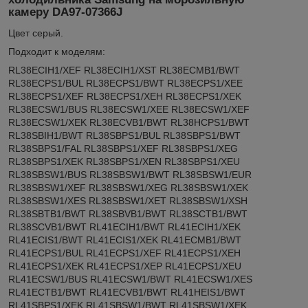
камеру DA97-07366J
Цвет серый.
Подходит к моделям:
RL38ECIH1/XEF RL38ECIH1/XST RL38ECMB1/BWT
RL38ECPS1/BUL RL38ECPS1/BWT RL38ECPS1/XEE
RL38ECPS1/XEF RL38ECPS1/XEH RL38ECPS1/XEK
RL38ECSW1/BUS RL38ECSW1/XEE RL38ECSW1/XEF
RL38ECSW1/XEK RL38ECVB1/BWT RL38HCPS1/BWT
RL38SBIH1/BWT RL38SBPS1/BUL RL38SBPS1/BWT
RL38SBPS1/FAL RL38SBPS1/XEF RL38SBPS1/XEG
RL38SBPS1/XEK RL38SBPS1/XEN RL38SBPS1/XEU
RL38SBSW1/BUS RL38SBSW1/BWT RL38SBSW1/EUR
RL38SBSW1/XEF RL38SBSW1/XEG RL38SBSW1/XEK
RL38SBSW1/XES RL38SBSW1/XET RL38SBSW1/XSH
RL38SBTB1/BWT RL38SBVB1/BWT RL38SCTB1/BWT
RL38SCVB1/BWT RL41ECIH1/BWT RL41ECIH1/XEK
RL41ECIS1/BWT RL41ECIS1/XEK RL41ECMB1/BWT
RL41ECPS1/BUL RL41ECPS1/XEF RL41ECPS1/XEH
RL41ECPS1/XEK RL41ECPS1/XEP RL41ECPS1/XEU
RL41ECSW1/BUS RL41ECSW1/BWT RL41ECSW1/XES
RL41ECTB1/BWT RL41ECVB1/BWT RL41HEIS1/BWT
RL41SBPS1/XEK RL41SBSW1/BWT RL41SBSW1/XEK