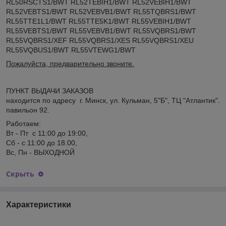
RL50RSCTS1/BWT RL52TEBIH1/BWT RL52VEBIH1/BWT
RL52VEBTS1/BWT RL52VEBVB1/BWT RL55TQBRS1/BWT
RL55TTE1L1/BWT RL55TTE5K1/BWT RL55VEBIH1/BWT
RL55VEBTS1/BWT RL55VEBVB1/BWT RL55VQBRS1/BWT
RL55VQBRS1/XEF RL55VQBRS1/XES RL55VQBRS1/XEU
RL55VQBUS1/BWT RL55VTEWG1/BWT
Пожалуйста, предварительно звоните.
ПУНКТ ВЫДАЧИ ЗАКАЗОВ
находится по адресу г. Минск, ул. Кульман, 5"Б", ТЦ "Атлантик".
павильон 92.
Работаем:
Вт - Пт с 11:00 до 19:00,
Сб - с 11:00 до 18.00,
Вс, Пн - ВЫХОДНОЙ
Скрыть
Характеристики