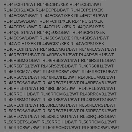
RL44ECIH1/BWT RL44ECIH1/XEK RL44ECIS1/BWT
RL44ECIS1/XEK RL44ECPB1/BWT RL44ECPS1/XEK
RL44ECSW1/BWT RL44ECSW1/XEK RL44ECTB1/BWT
RL44EDSW1/BWT RL44FCIH1/XEK RL44FCIS1/XEK
RL44FCRS1/BWT RL44FCUS1/XEK RL44QCIS1/XES
RL44QEIS1/BWT RL44QEUS1/BWT RL44SCPS1/XEK
RL44SCSW1/BWT RL44SCSW1/XEK RL44SDSW1/BWT
RL44WCIH1/XEK RL44WCIS1/XEK RL44WCPS1/XEK
RL46RECIH1/BWT RL46RECMG1/BWT RL46RECSW1/BWT
RL46RECTS1/BWT RL46RECVB1/BWT RL46RSBIH1/BWT
RL46RSBMG1/BWT RL46RSBSW1/BWT RL46RSBTB1/BWT
RL46RSBTS1/BWT RL46RSBVB1/BWT RL46RSCIH1/BWT
RL46RSCMG1/BWT RL46RSCSW1/BWT RL46RSCTB1/BWT
RL46RSCVB1/BWT RL48RECIH1/BWT RL48RECMG1/BWT
RL48RECSW1/BWT RL48RECTS1/BWT RL48RECVB1/BWT
RL48RHEIH1/BWT RL48RLBMG1/BWT RL48RLBSW1/BWT
RL48RRCIH1/BWT RL48RRCMG1/BWT RL48RRCVB1/BWT
RL48RSBMG1/BWT RL48RSBSW1/BWT RL48RSBTS1/BWT
RL50RECIH1/BWT RL50RECMG1/BWT RL50RECRS1/BWT
RL50RECSW1/BWT RL50RECTB1/BWT RL50RECTS1/BWT
RL50RECVB1/BWT RL50RLCMG1/BWT RL50RQERS1/BWT
RL50RQETS1/BWT RL50RRCIH1/BWT RL50RRCMG1/BWT
RL50RRCSW1/BWT RL50RSCMG1/BWT RL50RSCSW1/BWT