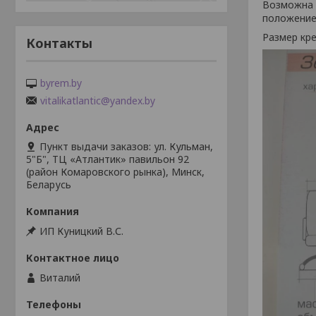
Возможна 
положение.
Размер кр
Контакты
byrem.by
vitalikatlantic@yandex.by
Пункт выдачи заказов: ул. Кульман,
5"Б", ТЦ «Атлантик» павильон 92
(район Комаровского рынка), Минск,
Беларусь
ИП Куницкий В.С.
Виталий