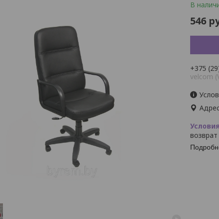
В налич
546
ру
+375 (29
velcom (
Услов
Адрес
возврат
Подробн