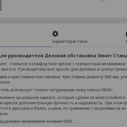
Характеристики
для руководителя Деловая обстановка Зенит Стан
dard - стильное и комфортное кресло с поворотным механизмом
о высоте. Руководительское кресло для деловых и целеустремл
ики и крестовина пластиковые. Крестовина диаметр 680 мм, ус
есел.
тель использует только натуральную кожу класса ЛЮКС.
олнено на цельном каркасе, который сделан из многослойного
ии кресла дополнительную прочность и надежность. При этом ф
тся в два раза и более, а цена, по сравнению с моделями на н
льно.
орудовано механизмом качания DMS.