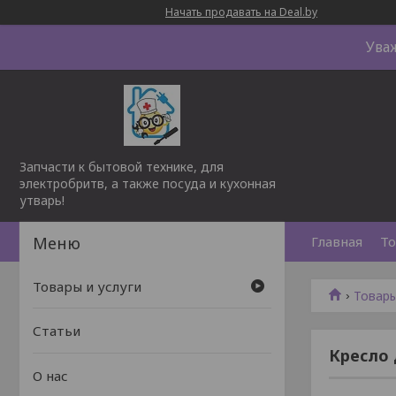
Начать продавать на Deal.by
Ува
Запчасти к бытовой технике, для
электробритв, а также посуда и кухонная
утварь!
Главная
То
Товары и услуги
Товары
Статьи
Кресло 
О нас