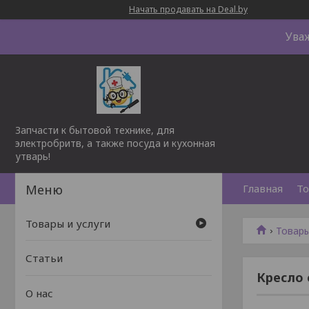
Начать продавать на Deal.by
Ува
Запчасти к бытовой технике, для
электробритв, а также посуда и кухонная
утварь!
Главная
То
Товары и услуги
Товары
Статьи
Кресло 
О нас