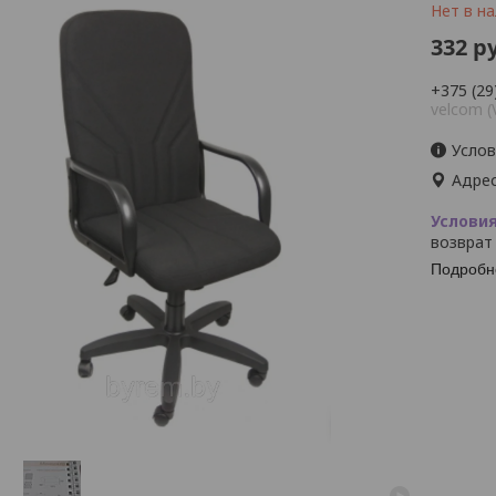
Нет в н
332
ру
+375 (29
velcom (
Услов
Адрес
возврат
Подробн