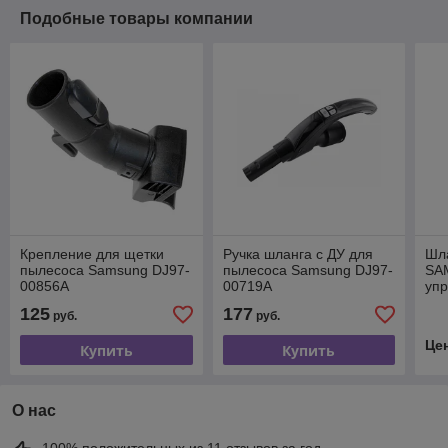
Подобные товары компании
Крепление для щетки
Ручка шланга с ДУ для
Шл
пылесоса Samsung DJ97-
пылесоса Samsung DJ97-
SA
00856A
00719A
уп
02
125
177
руб.
руб.
Це
Купить
Купить
О нас