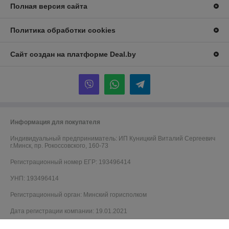
Полная версия сайта
Политика обработки cookies
Сайт создан на платформе Deal.by
Информация для покупателя
Индивидуальный предприниматель:
ИП Куницкий Виталий Сергеевич
г.Минск, пр. Рокоссовского, 160-73
Регистрационный номер ЕГР: 193496414
УНП: 193496414
Регистрационный орган: Минский горисполком
Дата регистрации компании: 19.01.2021