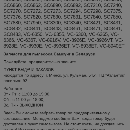
SC6860, SC6862, SC6890, SC6892, SC7210, SC7240,
SC7270, SC7272, SC7273, SC7294, SC7298, SC7375,
SC7376, SC7820, SC7830, SC7831, SC7840, SC7850,
SC7880, SC7950, SC8300, SC8340, SC8421, SC8431,
SC8432, SC8441, SC8443, SC8461, SC8471, SC8481,
SC8483, VC-6350, VC-6355, VC-6360, VC-6365, VC-
6366, VC-6367, VC-8916V, VC-8926E, VC-8926VT, VC-
8928E, VC-8930E, VC-8936ET, VC-8938ET, VC-8940ET
Запчасти для пылесоса Самсунг в Беларуси.
Пожалуйста, предварительно звоните.
ПУНКТ ВЫДАЧИ ЗАКАЗОВ
находится по адресу г. Минск, ул. Кульман, 5"Б", ТЦ "Атлантик".
павильон 92.
Работаем:
Вт - Пт с 11:00 до 19:00,
Сб - с 11:00 до 18.00,
Вс, Пн - ВЫХОДНОЙ
Здесь Вы сможете забрать товар по предварительному
согласованию. Менеджер сообщит Вам, когда товар будет
доставлен в пункт самовывоза. Не стоит ехать, не дождавшись
звонка! Вы можете зря потратить собственное время.