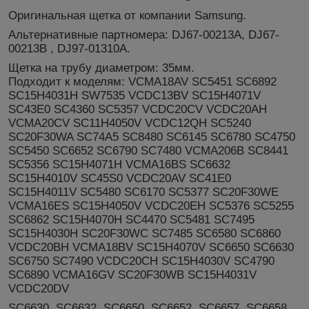
Оригинальная щетка от компании Samsung.
Альтернативные партномера: DJ67-00213A, DJ67-
00213B , DJ97-01310A.
Щетка на трубу диаметром: 35мм.
Подходит к моделям: VCMA18AV SC5451 SC6892
SC15H4031H SW7535 VCDC13BV SC15H4071V
SC43E0 SC4360 SC5357 VCDC20CV VCDC20AH
VCMA20CV SC11H4050V VCDC12QH SC5240
SC20F30WA SC74A5 SC8480 SC6145 SC6780 SC4750
SC5450 SC6652 SC6790 SC7480 VCMA206B SC8441
SC5356 SC15H4071H VCMA16BS SC6632
SC15H4010V SC45S0 VCDC20AV SC41E0
SC15H4011V SC5480 SC6170 SC5377 SC20F30WE
VCMA16ES SC15H4050V VCDC20EH SC5376 SC5255
SC6862 SC15H4070H SC4470 SC5481 SC7495
SC15H4030H SC20F30WC SC7485 SC6580 SC6860
VCDC20BH VCMA18BV SC15H4070V SC6650 SC6630
SC6750 SC7490 VCDC20CH SC15H4030V SC4790
SC6890 VCMA16GV SC20F30WB SC15H4031V
VCDC20DV
SC6630, SC6632, SC6650, SC6652, SC6657, SC6658,