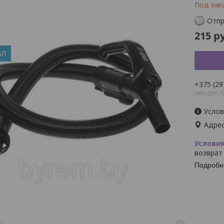
Под зак
Отпр
215
ру
АЛ
+375 (29
velcom (
Услов
Адрес
возврат
Подробн