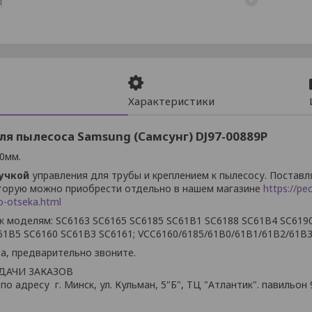
Характеристики
ля пылесоса Samsung (Самсунг) DJ97-00889P
0мм.
ручкой
управления для трубы и креплением к пылесосу. Поставл
оторую можно приобрести отдельно в нашем магазине
https://pe
o-otseka.html
к моделям: SC6163 SC6165 SC6185 SC61B1 SC6188 SC61B4 SC619
61B5 SC6160 SC61B3 SC6161; VCC6160/6185/61B0/61B1/61B2/61B
а, предварительно звоните.
ДАЧИ ЗАКАЗОВ
по адресу г. Минск, ул. Кульман, 5"Б", ТЦ "Атлантик". павильон 