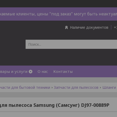
жаемые клиенты, цены "под заказ" могут быть неактуа
Наличие документов
+
вары и услуги
О нас
Контакты
части для бытовой техники
Запчасти для пылесосов
Шланги 
ля пылесоса Samsung (Самсунг) DJ97-00889P