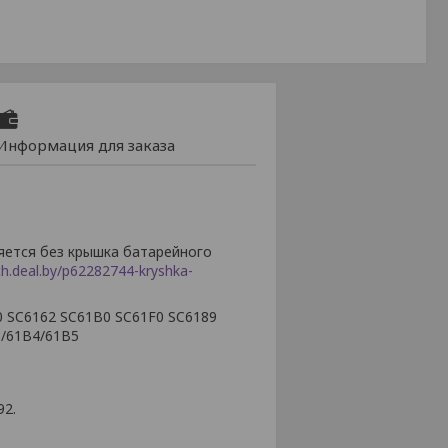
Информация для заказа
яется без крышка батарейного
ch.deal.by/p62282744-kryshka-
0 SC6162 SC61B0 SC61F0 SC6189
3/61B4/61B5
92.