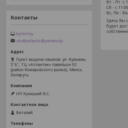
Вт - Пт с 1
Сб - с 11:0
Вс, Пн -
Контакты
Здесь Вы 
будет дост
собственн
byrem.by
vitalikatlantic@yandex.by
Пункт выдачи заказов: ул. Кульман,
5"Б", ТЦ «Атлантик» павильон 92
(район Комаровского рынка), Минск,
Беларусь
ИП Куницкий В.С.
Виталий