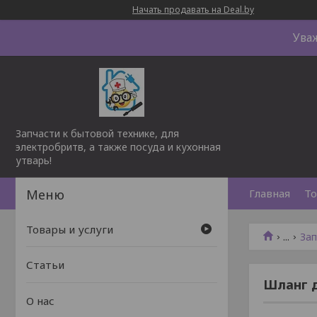
Начать продавать на Deal.by
Ува
Запчасти к бытовой технике, для
электробритв, а также посуда и кухонная
утварь!
Главная
То
Товары и услуги
...
Зап
Статьи
Шланг д
О нас