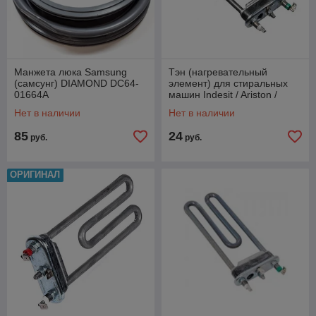
Манжета люка Samsung
Тэн (нагревательный
(самсунг) DIAMOND DC64-
элемент) для стиральных
01664A
машин Indesit / Ariston /
Gorenje 1700w 180мм
Нет в наличии
Нет в наличии
081780
85
24
руб.
руб.
ОРИГИНАЛ