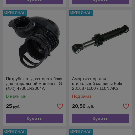
ОРИГИНАЛ
ОРИГИНАЛ
Патрубок от дозатора к баку
Амортизатор для
для стиральной машины LG
стиральной машины Beko
(ЛЖ) 4738ER2004A
2816871100 / 110N AKS
L175-260 mm, втулка d-11
В наличии
Под заказ
mm
25
20,50
руб.
руб.
Купить
Купить
ОРИГИНАЛ
ОРИГИНАЛ