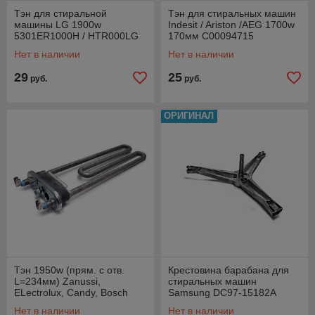
Тэн для стиральной
Тэн для стиральных машин
машины LG 1900w
Indesit / Ariston /AEG 1700w
5301ER1000H / HTR000LG
170мм С00094715
Нет в наличии
Нет в наличии
29
25
руб.
руб.
ОРИГИНАЛ
Тэн 1950w (прям. с отв.
Крестовина барабана для
L=234мм) Zanussi,
стиральных машин
ELectrolux, Candy, Bosch
Samsung DC97-15182A
Нет в наличии
Нет в наличии