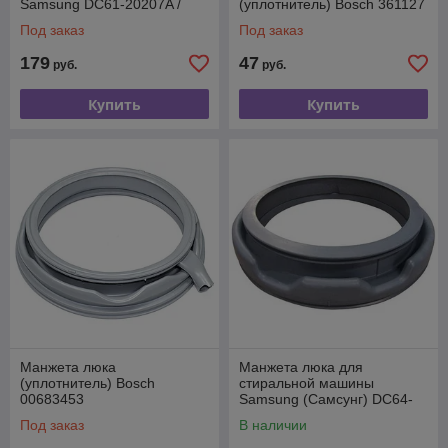
Samsung DC61-20207A /
(уплотнитель) Bosch 361127
DС64-00920С
Под заказ
Под заказ
179
47
руб.
руб.
Купить
Купить
Манжета люка
Манжета люка для
(уплотнитель) Bosch
стиральной машины
00683453
Samsung (Самсунг) DC64-
00563B
Под заказ
В наличии