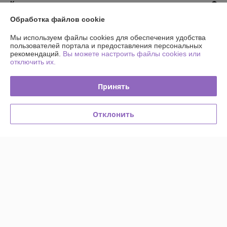
Контакты
Обработка файлов cookie
Доставка и оплата
Мы используем файлы cookies для обеспечения удобства
пользователей портала и предоставления персональных
График работы
рекомендаций.
Вы можете настроить файлы cookies или
отключить их.
Полная версия сайта
Принять
Политика обработки cookies
Отклонить
Сайт создан на платформе Deal.by
Информация для покупателя
Индивидуальный предприниматель:
ИП Куницкий Виталий Сергеевич
г.Минск, пр. Рокоссовского, 160-73