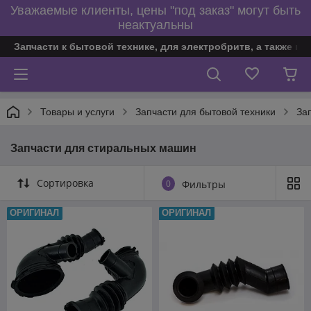
Уважаемые клиенты, цены "под заказ" могут быть
неактуальны
Запчасти к бытовой технике, для электробритв, а также по
Товары и услуги
Запчасти для бытовой техники
За
Запчасти для стиральных машин
Сортировка
0
Фильтры
ОРИГИНАЛ
ОРИГИНАЛ