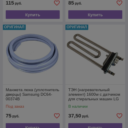
115
85
руб.
руб.
Купить
Купить
ОРИГИНАЛ
ОРИГИНАЛ
Манжета люка (уплотнитель
ТЭН (нагревательный
дверцы) Samsung DC64-
элемент) 1600w с датчиком
00374B
для стиральных машин LG
AEG33121513
Под заказ
В наличии
75
37,50
руб.
руб.
Купить
Купить