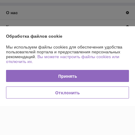
О нас
Контакты
Обработка файлов cookie
Доставка и оплата
Мы используем файлы cookies для обеспечения удобства
пользователей портала и предоставления персональных
График работы
рекомендаций.
Вы можете настроить файлы cookies или
отключить их.
Полная версия сайта
Принять
Политика обработки cookies
Отклонить
Сайт создан на платформе Deal.by